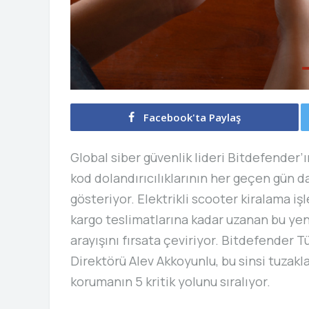
Facebook'ta Paylaş
Global siber güvenlik lideri Bitdefender’ı
kod dolandırıcılıklarının her geçen gün 
gösteriyor. Elektrikli scooter kiralama 
kargo teslimatlarına kadar uzanan bu yeni n
arayışını fırsata çeviriyor. Bitdefender 
Direktörü Alev Akkoyunlu, bu sinsi tuzaklar
korumanın 5 kritik yolunu sıralıyor.