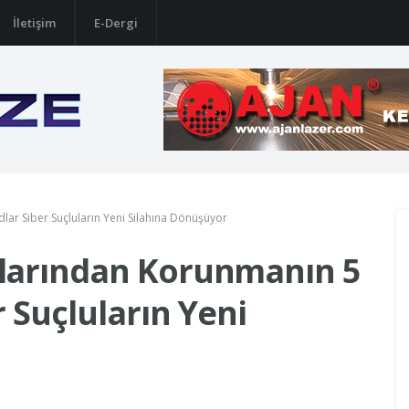
İletişim
E-Dergi
ar Siber Suçluların Yeni Silahına Dönüşüyor
larından Korunmanın 5
 Suçluların Yeni