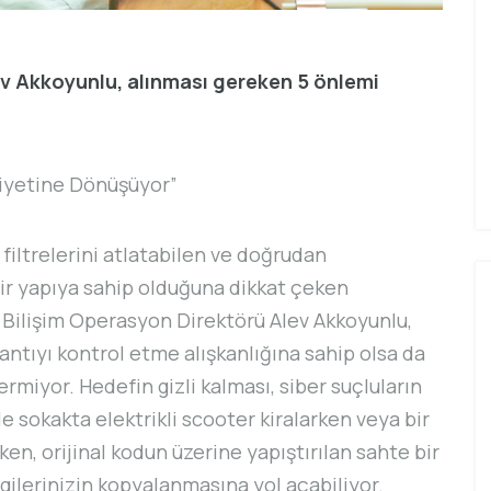
v Akkoyunlu, alınması gereken 5 önlemi
afiyetine Dönüşüyor”
filtrelerini atlatabilen ve doğrudan
bir yapıya sahip olduğuna dikkat çeken
 Bilişim Operasyon Direktörü Alev Akkoyunlu,
ğlantıyı kontrol etme alışkanlığına sahip olsa da
rmiyor. Hedefin gizli kalması, siber suçluların
le sokakta elektrikli scooter kiralarken veya bir
n, orijinal kodun üzerine yapıştırılan sahte bir
lgilerinizin kopyalanmasına yol açabiliyor.