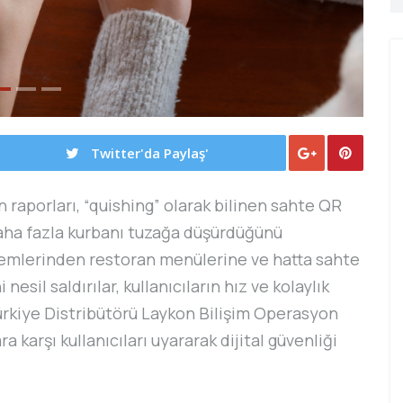
Twitter'da Paylaş'
n raporları, “quishing” olarak bilinen sahte QR
daha fazla kurbanı tuzağa düşürdüğünü
işlemlerinden restoran menülerine ve hatta sahte
esil saldırılar, kullanıcıların hız ve kolaylık
Türkiye Distribütörü Laykon Bilişim Operasyon
a karşı kullanıcıları uyararak dijital güvenliği