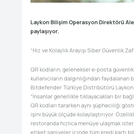
Laykon Bilişim Operasyon Direktörü Ale
paylaşıyor.
“Hız ve Kolaylık Arayışı Siber Güvenlik Z
QR kodların, geleneksel e-posta güvenlik 
kullanıcıların dalgınlığından faydalanan 
Bitdefender Türkiye Distribütörü Laykon
“İnsanlar genellikle tıklayacakları bir ba
QR kodları tararken aynı şüpheciliği göste
işini büyük ölçüde kolaylaştırıyor. Özellik
restoranda hızlıca menüye ulaşmak isterke
etiket saniyeler içinde tüm kredi kartı bi