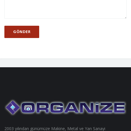
2003 yılından günümüze Makine, Metal ve Yan Sanayi