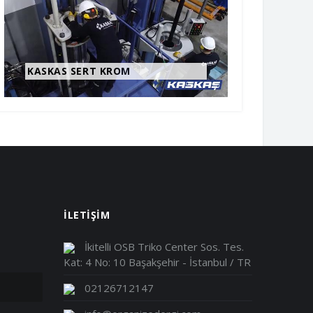
ERKUR THERMOFORMING
MACHINES
İLETİŞİM
İkitelli OSB Triko Center Sos. Tes.
Kat: 4 No: 10 Başakşehir - İstanbul / TR
02126712147