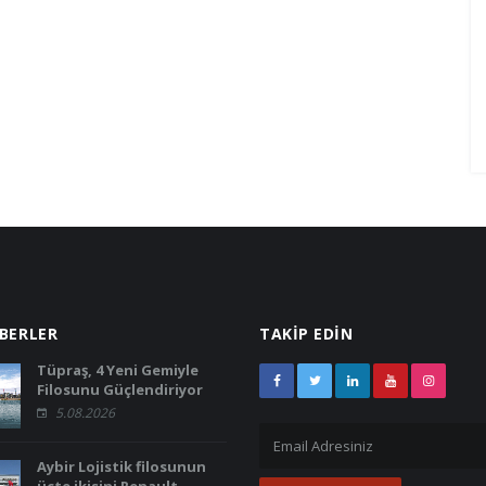
NAPLAS 2021
KASKAS SERT KROM
ABERLER
TAKİP EDİN
Tüpraş, 4 Yeni Gemiyle
Filosunu Güçlendiriyor
5.08.2026
Aybir Lojistik filosunun