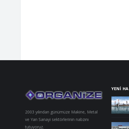
İKRA MAKINA TANITIM FILMI
CHI
YENİ H
2003 yılından günümüze Makine, Metal
ve Yan Sanayi sektörlerinin nabzını
tutuyoruz.