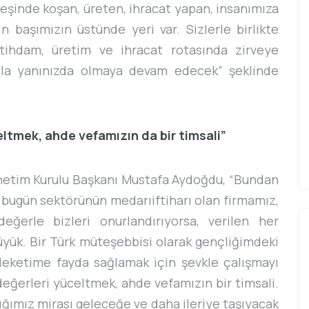
peşinde koşan, üreten, ihracat yapan, insanımıza
n başımızın üstünde yeri var. Sizlerle birlikte
istihdam, üretim ve ihracat rotasında zirveye
ıyla yanınızda olmaya devam edecek” şeklinde
ltmek, ahde vefamızın da bir timsali”
netim Kurulu Başkanı Mustafa Aydoğdu, “Bundan
bugün sektörünün medarıiftiharı olan firmamız,
eğerle bizleri onurlandırıyorsa, verilen her
üyük. Bir Türk müteşebbisi olarak gençliğimdeki
ketime fayda sağlamak için şevkle çalışmayı
eğerleri yüceltmek, ahde vefamızın bir timsali.
ığımız mirası geleceğe ve daha ileriye taşıyacak