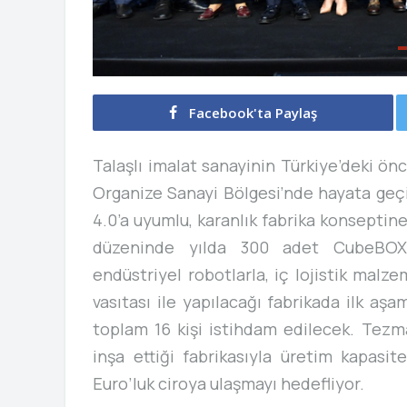
Facebook'ta Paylaş
Talaşlı imalat sanayinin Türkiye’deki ö
Organize Sanayi Bölgesi’nde hayata geçird
4.0’a uyumlu, karanlık fabrika konseptin
düzeninde yılda 300 adet CubeBOX ü
endüstriyel robotlarla, iç lojistik malz
vasıtası ile yapılacağı fabrikada ilk aş
toplam 16 kişi istihdam edilecek. Tezm
inşa ettiği fabrikasıyla üretim kapasit
Euro’luk ciroya ulaşmayı hedefliyor.