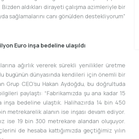
Bizden aldıkları dirayeti çalışma azimleriyle bir
ayda sağlamalarını canı gönülden destekliyorum”
NG
İKRA MAKINA TANITIM FILMI
lyon Euro inşa bedeline ulaşıldı
rına ağırlık vererek sürekli yenilikler üretme
lu bugünün dünyasında kendileri için önemli bir
an Grup CEO’su Hakan Aydoğdu, bu doğrultuda
ilgileri paylaştı: “Fabrikamızda şu ana kadar 15
 inşa bedeline ulaştık. Halihazırda 14 bin 450
n metrekarelik alanın ise inşası devam ediyor.
mız ise 19 bin 300 metrekare alandan oluşuyor.
erini de hesaba kattığımızda geçtiğimiz yılın