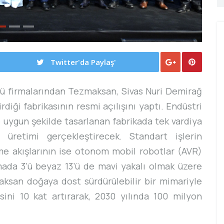
Twitter'da Paylaş'
ncü firmalarından Tezmaksan, Sivas Nuri Demirağ
iği fabrikasının resmi açılışını yaptı. Endüstri
e uygun şekilde tasarlanan fabrikada tek vardiya
retimi gerçekleştirecek. Standart işlerin
eme akışlarının ise otonom mobil robotlar (AVR)
amada 3’ü beyaz 13’ü de mavi yakalı olmak üzere
aksan doğaya dost sürdürülebilir bir mimariyle
esini 10 kat artırarak, 2030 yılında 100 milyon