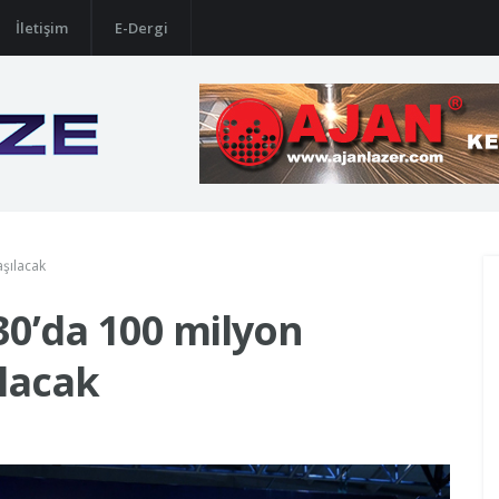
İletişim
E-Dergi
aşılacak
030’da 100 milyon
ılacak