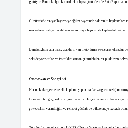
getiriyor. Bununla ilgili kontrol teknolojisi çözümleri de PaintExpo’da su
Günümüzde bireyselleştirmeye eğilim sayesinde çok renkli kaplamalara ta
maskeleme maliyeti ve daha az overspray oluşumu ile kaplayabilmek, art
Damlacıklarla çalışılarak uçakların yan motorlarına overspray olmadan de
şekilde yapıştırılan ve istenildiği zaman çıkartılabilen bir püskürtme foly
Otomasyon ve Sanayi 4.0
Her ne kadar gelecekte elle kaplama yapan ustalar vazgeçilmezliğini koru
Buradaki itici güç, kolay programlanabilen küçük ve ucuz robotların geliştir
şirketlerinin verimliliğini ve rekabet gücünü de yükseltmeye katkıda bulu
Tüm bunlara ek olarak, güçlü MES (Üretim Yürütme Sistemleri) verimli üret