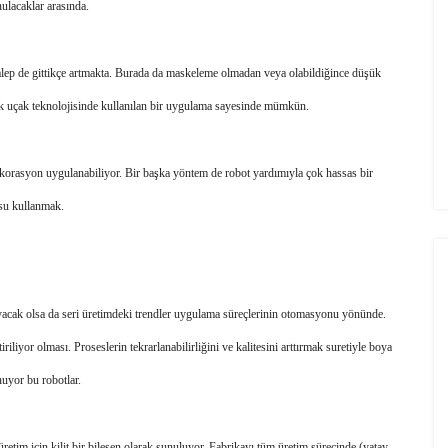
nulacaklar arasında.
lep de gittikçe artmakta. Burada da maskeleme olmadan veya olabildiğince düşük 
ık uçak teknolojisinde kullanılan bir uygulama sayesinde mümkün. 
korasyon uygulanabiliyor. Bir başka yöntem de robot yardımıyla çok hassas bir 
osu kullanmak. 
yacak olsa da seri üretimdeki trendler uygulama süreçlerinin otomasyonu yönünde. 
iliyor olması. Proseslerin tekrarlanabilirliğini ve kalitesini arttırmak suretiyle boya 
nuyor bu robotlar.
im için kilit bir bileşen olarak sunuluyor. Fabrikayı tüm üretim sürecinde (yatay 