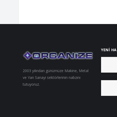
YENİ H
2003 yılından günümüze Makine, Metal
ve Yan Sanayi sektörlerinin nabzını
tutuyoruz.