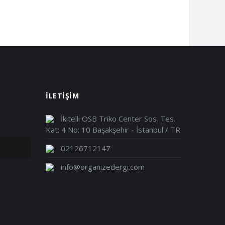
İLETİŞİM
İkitelli OSB Triko Center Sos. Tes.
Kat: 4 No: 10 Başakşehir - İstanbul / TR
02126712147
info@organizedergi.com