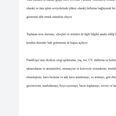
olarak) ve tüm işlem seviyelerinde (dikey olarak) birbirine bağlayarak bir
gösterimi elde etmek mümkün oluyor. 
Toplanan tesis durumu, süreçleri ve ürünleri ile ilgili bilgiler analiz edilip 
kendini düzenler hale getirmenin de kapısı açılıyor.
PaintExpo’nun eksiksiz sergi spektrumu, yaş, toz, UV, daldırma ve bobin 
tabancalarını ve atomizörleri, otomasyon ve konveyör sistemlerini, temizli
teknolojisini, hava besleme ve atık hava arındırmayı, su arıtmayı, geri dön
 THERMOFORMING
NES
İKRA MAKINA TANITIM
güvencesini, markalamayı, boya sıyırmayı, fason kaplamayı, servisi ve hatta