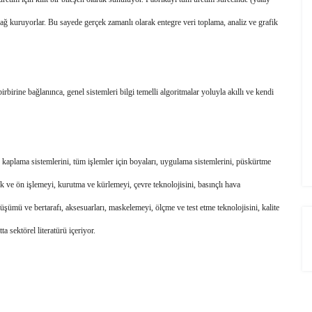
 ağ kuruyorlar. Bu sayede gerçek zamanlı olarak entegre veri toplama, analiz ve grafik 
birbirine bağlanınca, genel sistemleri bilgi temelli algoritmalar yoluyla akıllı ve kendi 
kaplama sistemlerini, tüm işlemler için boyaları, uygulama sistemlerini, püskürtme 
k ve ön işlemeyi, kurutma ve kürlemeyi, çevre teknolojisini, basınçlı hava 
üşümü ve bertarafı, aksesuarları, maskelemeyi, ölçme ve test etme teknolojisini, kalite 
 FILMI
CHINAPLAS 2021
 sektörel literatürü içeriyor.