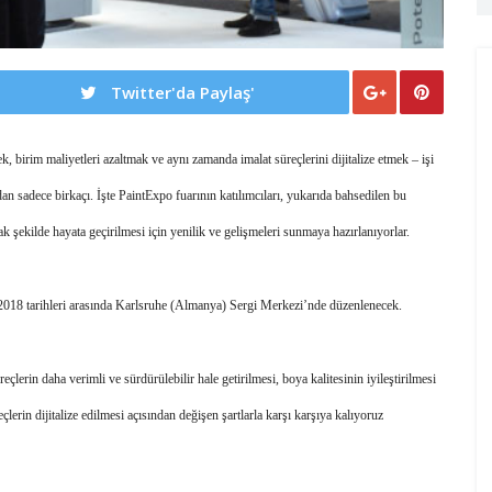
Twitter'da Paylaş'
k, birim maliyetleri azaltmak ve aynı zamanda imalat süreçlerini dijitalize etmek – işi 
an sadece birkaçı. İşte PaintExpo fuarının katılımcıları, yukarıda bahsedilen bu 
 şekilde hayata geçirilmesi için yenilik ve gelişmeleri sunmaya hazırlanıyorlar. 
2018 tarihleri arasında Karlsruhe (Almanya) Sergi Merkezi’nde düzenlenecek. 
rin daha verimli ve sürdürülebilir hale getirilmesi, boya kalitesinin iyileştirilmesi 
çlerin dijitalize edilmesi açısından değişen şartlarla karşı karşıya kalıyoruz 