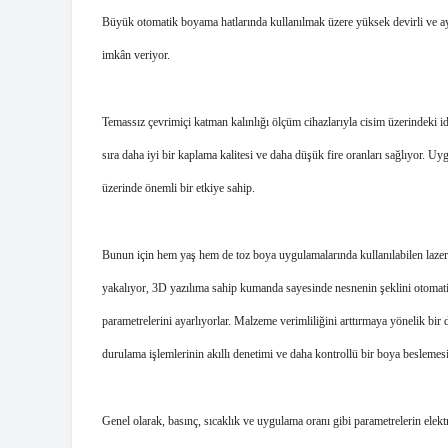
Büyük otomatik boyama hatlarında kullanılmak üzere yüksek devirli ve aya
imkân veriyor. 
Temassız çevrimiçi katman kalınlığı ölçüm cihazlarıyla cisim üzerindeki i
sıra daha iyi bir kaplama kalitesi ve daha düşük fire oranları sağlıyor. Uy
üzerinde önemli bir etkiye sahip. 
Bunun için hem yaş hem de toz boya uygulamalarında kullanılabilen lazer t
yakalıyor, 3D yazılıma sahip kumanda sayesinde nesnenin şeklini otomati
parametrelerini ayarlıyorlar. Malzeme verimliliğini arttırmaya yönelik bir 
durulama işlemlerinin akıllı denetimi ve daha kontrollü bir boya beslemesi 
Genel olarak, basınç, sıcaklık ve uygulama oranı gibi parametrelerin elektro