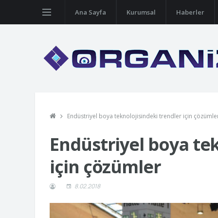
Ana Sayfa
Kurumsal
Haberler
Endüstriyel boya teknolojisindeki trendler için çözümle
Endüstriyel boya tek
için çözümler
8.02.2018