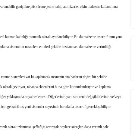
rlanabilir genişlikte püskürtme jetine sahip atomizerler etkin malzeme kullanımına 
deal katman kalınlığı otomatik olarak ayarlanabiliyor. Bu da malzeme tasarrufunun yanı 
gulama sisteminin nesnelere en ideal şekilde hizalanması da malzeme verimliliği 
arama sistemleri var ki kaplanacak nesnenin ana hatlarını doğru bir şekilde 
k olarak çeviriyor, tabanca eksenlerini buna göre konumlandırıyor ve kaplama 
diğer yaklaşım da boya beslemesi. Diğerlerinin yanı sıra renk değişikliklerinin ve/veya 
için geliştirilmiş yeni sistemler sayesinde burada da tasarruf gerçekleşebiliyor. 
nik olarak izlenmesi, şeffaflığı arttırarak böylece süreçleri daha verimli hale 