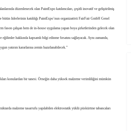
nlarında düzenlenecek olan PaintExpo katılımcıları, çeşitli inovatif ve geliştirilmiş 
se bütün liderlerinin katıldığı PaintExpo’nun organizatörü FairFair GmbH Genel 
 fason çalışan hem de in-house uygulama yapan boya şirketlerinden gelecek olan 
ve eğilimler hakkında kapsamlı bilgi edinme fırsatını sağlayacak. Aynı zamanda, 
ygun yatırım kararlarına zemin hazırlanabilecek.”
ndukları konulardan bir tanesi. Örneğin daha yüksek malzeme verimliliğini mümkün 
 
tarda malzeme tasarrufu yapılabilen elektrostatik yüklü püskürtme tabancaları 