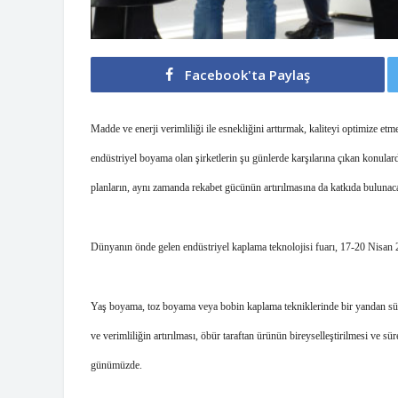
Facebook'ta Paylaş
Madde ve enerji verimliliği ile esnekliğini arttırmak, kaliteyi optimize etme
endüstriyel boyama olan şirketlerin şu günlerde karşılarına çıkan konulard
planların, aynı zamanda rekabet gücünün artırılmasına da katkıda bulunacak
Dünyanın önde gelen endüstriyel kaplama teknolojisi fuarı, 17-20 Nisan 
Yaş boyama, toz boyama veya bobin kaplama tekniklerinde bir yandan süreçle
ve verimliliğin artırılması, öbür taraftan ürünün bireyselleştirilmesi ve süre
günümüzde. 