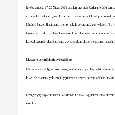
İşte bu amaçla, 17-20 Nisan 2018 tarihleri arasında Karlsruhe’deki sergi ala
ürün ve hizmetler ile çıkacak karşınıza. Sektörün ve teknolojinin neredey
Müdürü Jürgen Haußmann, konuyla ilgili yorumunda şöyle diyor: “Bu hem
temsilcilere endüstriyel kaplama teknolojisi alanındaki en son gelişmeler 
küresel pazarda rekabet gücünü güvence altına almak ve artırmak amaçlı u
Malzeme verimliliğinin iyileştirilmesi
Malzeme verimliliğinin artırılması, katılımcıların yenilikçi çözümler su
kılan, elektrostatik yüklemeli uygulama sistemleri üzerine odaklanılmakta.
Örneğin yaş boyanın manuel ve otomatik olarak uygulanmasında önemli mik
sunuluyor. 