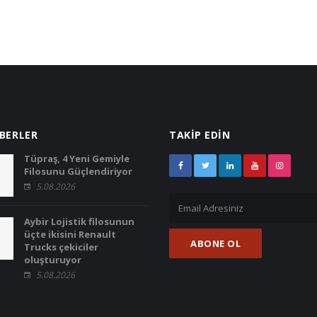
ABERLER
TAKİP EDİN
Tüpraş, 4 Yeni Gemiyle
Filosunu Güçlendiriyor
5.08.2026
Aybir Lojistik filosunun
üçte ikisini Renault
Trucks çekiciler
oluşturuyor
5.08.2026