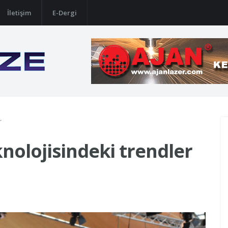
İletişim
E-Dergi
r
nolojisindeki trendler