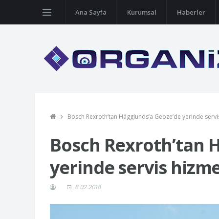
Ana Sayfa
Kurumsal
Haberler
Bosch Rexroth’tan Hägglunds’a Gebze’de yerinde servi
Bosch Rexroth’tan 
yerinde servis hizme
8.02.2018