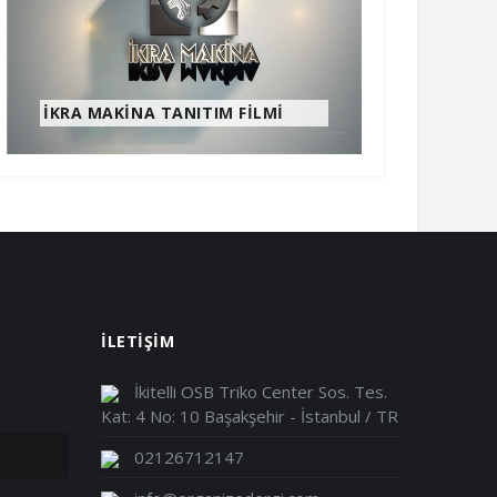
CHINAPLAS 2021
KASKAS S
İLETİŞİM
İkitelli OSB Triko Center Sos. Tes.
Kat: 4 No: 10 Başakşehir - İstanbul / TR
02126712147