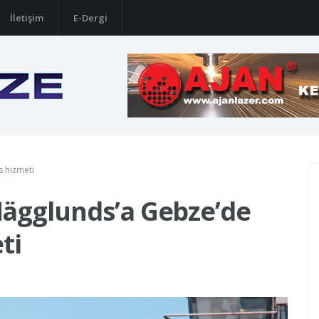
İletişim
E-Dergi
s hizmeti
Hägglunds’a Gebze’de
ti