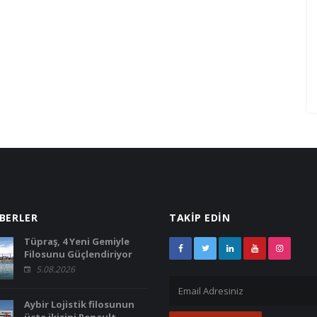
NG
İKRA MAKINA TANITIM FILMI
ABERLER
TAKİP EDİN
Tüpraş, 4 Yeni Gemiyle
Filosunu Güçlendiriyor
5.08.2026
Aybir Lojistik filosunun