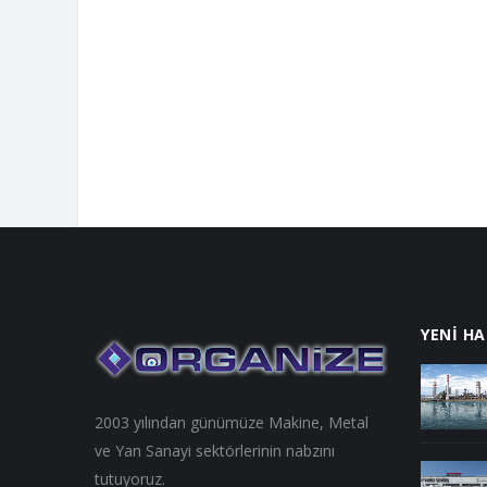
ERKUR THERMOFORMI
MACHINES
YENİ H
2003 yılından günümüze Makine, Metal
ve Yan Sanayi sektörlerinin nabzını
tutuyoruz.