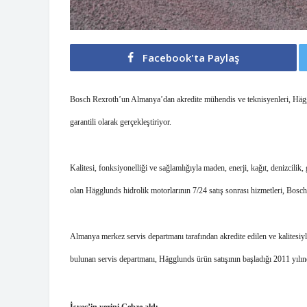
Facebook'ta Paylaş
Bosch Rexroth’un Almanya’dan akredite mühendis ve teknisyenleri, Hägglu
garantili olarak gerçekleştiriyor. 
Kalitesi, fonksiyonelliği ve sağlamlığıyla maden, enerji, kağıt, denizcilik
olan Hägglunds hidrolik motorlarının 7/24 satış sonrası hizmetleri, Bosch
Almanya merkez servis departmanı tarafından akredite edilen ve kalitesiyle
bulunan servis departmanı, Hägglunds ürün satışının başladığı 2011 yılınd
İsveç’in yerini Gebze aldı