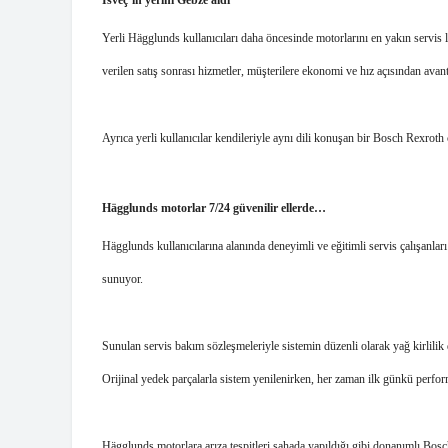
Yerli Hägglunds kullanıcıları daha öncesinde motorlarını en yakın servis
verilen satış sonrası hizmetler, müşterilere ekonomi ve hız açısından avant
Ayrıca yerli kullanıcılar kendileriyle aynı dili konuşan bir Bosch Rexroth 
Hägglunds motorlar 7/24 güvenilir ellerde…
Hägglunds kullanıcılarına alanında deneyimli ve eğitimli servis çalışanları
sunuyor.
Sunulan servis bakım sözleşmeleriyle sistemin düzenli olarak yağ kirlilik de
Orijinal yedek parçalarla sistem yenilenirken, her zaman ilk günkü perfor
Hägglunds motorlara arıza tespitleri sahada yapıldığı gibi donanımlı Bosch