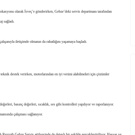
 lokasyonu olarak İsveç’e gönderirken, Gebze’deki servis departmanı tarafından 
aj sağladı. 
çalışanıyla iletişimde olmanın da rahatlığını yaşamaya başladı. 
 teknik destek verirken, motorlarından en iyi verimi alabilmeleri için çözümler 
ğerleri, basınç değerleri, sıcaklık, ses gibi kontrolleri yapılıyor ve raporlanıyor. 
mansında çalışması sağlanıyor.
 Rexroth Gebze Servis atölyesinde de detaylı bir şekilde gerçekleştiriliyor. Hassas ve 